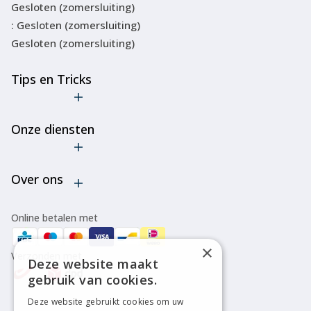
Gesloten (zomersluiting)
: Gesloten (zomersluiting)
Gesloten (zomersluiting)
Tips en Tricks
De truc met
de
Onze diensten
goedkope
ski-
Verhuur
bindingen
Over ons
Onderhoud
Verleng de
levensduur
Bootfitting
Algemene voorwaarden
van je ski's
Online betalen met
of
Over ons
snowboard
×
Verzonden met
Disclaimer
Deze website maakt
Cancel
gebruik van cookies.
bestelling
Privacy policy
Deze website gebruikt cookies om uw
Alle tips &