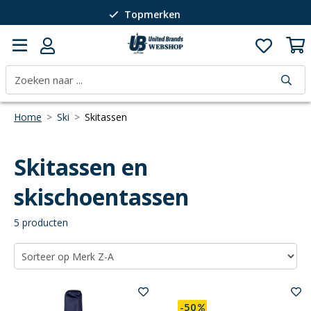
Topmerken
Passie voor wintersport
40 jaar expertise
Home
>
Ski
>
Skitassen
Skitassen en
skischoentassen
5 producten
-50