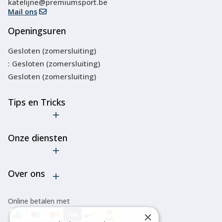
katelijne@premiumsport.be
Mail ons
Openingsuren
Gesloten (zomersluiting)
: Gesloten (zomersluiting)
Gesloten (zomersluiting)
Tips en Tricks
De truc met
de
Onze diensten
goedkope
ski-
Verhuur
bindingen
Over ons
Onderhoud
Verleng de
levensduur
Bootfitting
Algemene voorwaarden
van je ski's
Online betalen met
of
Over ons
×
snowboard