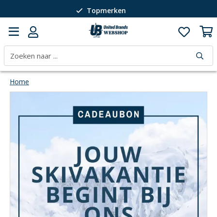
Topmerken
Passie voor wintersport
40 jaar expertise
Home