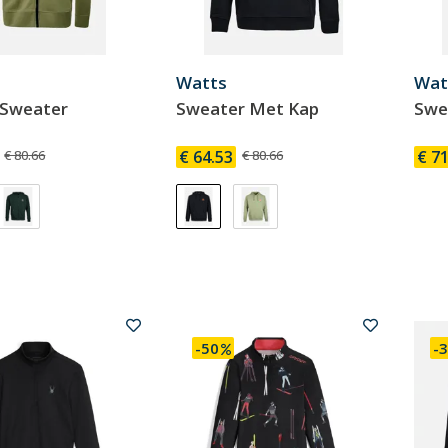
Watts
Wat
p Sweater
Sweater Met Kap
Swe
€ 80.66
€ 64.53
€ 80.66
€ 71
-50
-