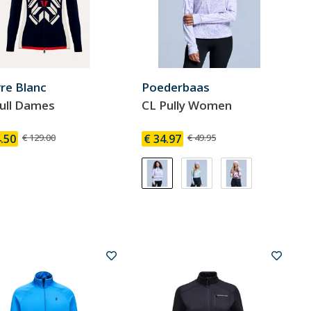
re Blanc
Poederbaas
pull Dames
CL Pully Women
.50
€ 129.00
€ 34.97
€ 49.95