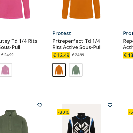
t
Protest
Pro
tey Td 1/4 Rits
Prtreperfect Td 1/4
Repe
Sous-Pull
Rits Active Sous-Pull
Acti
€ 24.99
€ 12.49
€ 24.99
€ 13
-30
-