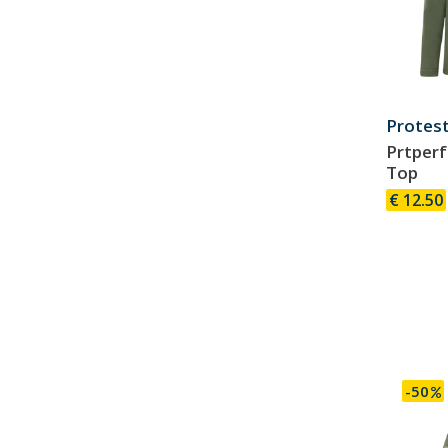
Protes
Prtperf
Top
€ 12.50
-50