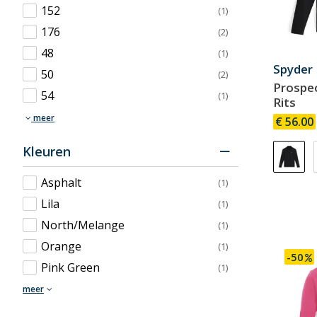
152
(1)
176
(2)
48
(1)
Spyder
50
(2)
Prospec
54
(1)
Rits
meer
€ 56.00
Kleuren
Asphalt
(1)
Lila
(1)
North/Melange
(1)
Orange
(1)
-50
Pink Green
(1)
meer