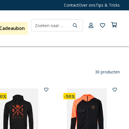
Contact
Over ons
Tips & Tricks
Cadeaubon
30 producten
20
-50