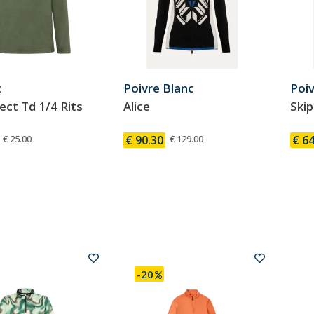
t
Poivre Blanc
Poiv
ect Td 1/4 Rits
Alice
Ski
€ 25.00
€ 90.30
€ 129.00
€ 64
-20