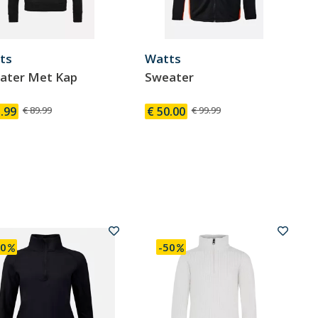
ts
Watts
ater Met Kap
Sweater
.99
€ 89.99
€ 50.00
€ 99.99
30
-50