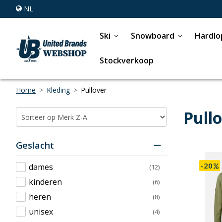
NL
Ski
Snowboard
Hardlo
Stockverkoop
Home
>
Kleding
>
Pullover
Pull
Geslacht
-20
dames
(12)
kinderen
(6)
heren
(8)
unisex
(4)