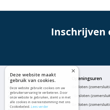
Inschrijven
×
Deze website maakt
Onze winkel
Openingsuren
gebruik van cookies.
Leliestraat 70A
Gesloten (zomersluit
Deze website gebruikt cookies om uw
2860 Sint-Katelijne-Waver
gebruikerservaring te verbeteren. Door
: Gesloten (zomerslui
Route
onze website te gebruiken, stemt u in met
alle cookies in overeenstemming met ons
Gesloten (zomersluit
015639277
Cookiebeleid.
Lees verder