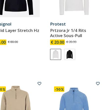
signol
Protest
id Layer Stretch Hz
Prtzora Jr 1/4 Rits
Active Sous-Pull
.00
€ 80.00
€ 20.00
€ 39.99
50
-50