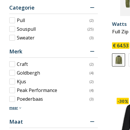
Categorie
Pull
(2)
Watts
Souspull
(25)
Full Zi
Sweater
(3)
€ 64.53
Merk
Craft
(2)
Goldbergh
(4)
Kjus
(2)
Peak Performance
(4)
Poederbaas
(3)
-30
meer
Maat