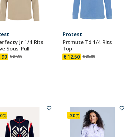
test
Protest
rfecty Jr 1/4 Rits
Prtmute Td 1/4 Rits
ve Sous-Pull
Top
.99
€ 27.99
€ 12.50
€ 25.00
50
-30