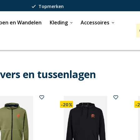
Topmerken
Passie voor wintersport
pen en Wandelen
Kleding
Accessoires
40 jaar expertise
overs en tussenlagen
-20
-