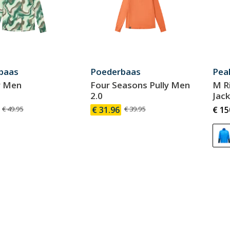
baas
Poederbaas
Pea
y Men
Four Seasons Pully Men
M Ri
2.0
Jac
€ 49.95
€ 31.96
€ 39.95
€ 15