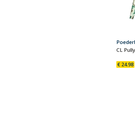
Poeder
CL Pull
€ 24.98