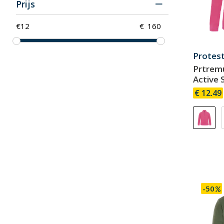
Prijs
€
€
Protes
Prtremu
Active 
€ 12.49
-50