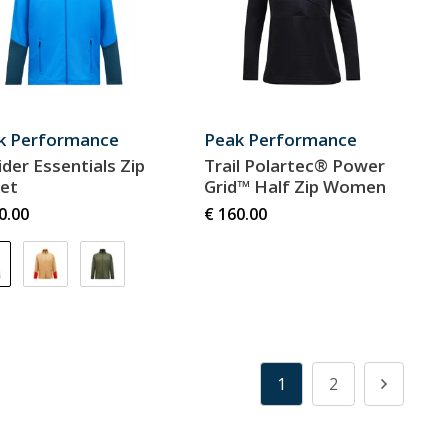
k Performance
Peak Performance
der Essentials Zip
Trail Polartec® Power
ket
Grid™ Half Zip Women
0.00
€ 160.00
1
2