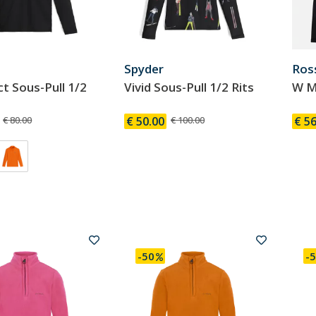
Spyder
Ros
t Sous-Pull 1/2
Vivid Sous-Pull 1/2 Rits
W M
€ 80.00
€ 50.00
€ 100.00
€ 56
-50
-