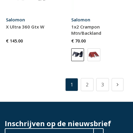
Salomon
Salomon
X Ultra 360 Gtx W
1x2 Crampon
Mtn/Backland
€ 145.00
€ 70.00
1
2
3
Inschrijven op de nieuwsbrief