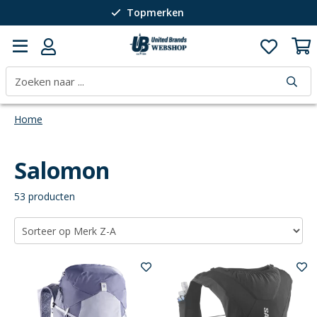
Topmerken
Passie voor wintersport
40 jaar expertise
Home
Salomon
53 producten