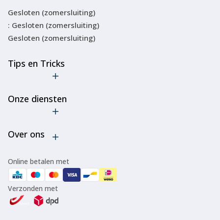
Gesloten (zomersluiting)
: Gesloten (zomersluiting)
Gesloten (zomersluiting)
Tips en Tricks
De truc met
de
Onze diensten
goedkope
ski-
Verhuur
bindingen
Over ons
Onderhoud
Verleng de
levensduur
Bootfitting
Algemene voorwaarden
van je ski's
Online betalen met
of
Over ons
snowboard
Verzonden met
Disclaimer
Cancel
bestelling
Privacy policy