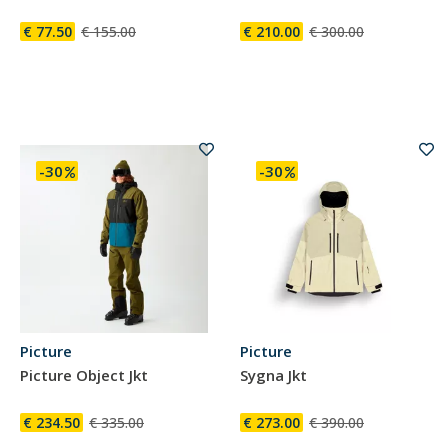
€ 77.50
€ 155.00
€ 210.00
€ 300.00
-30
-30
Picture
Picture
Picture Object Jkt
Sygna Jkt
€ 234.50
€ 335.00
€ 273.00
€ 390.00