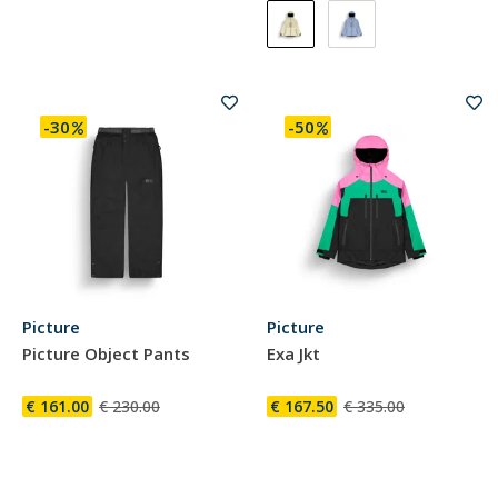
-30
-50
Picture
Picture
Picture Object Pants
Exa Jkt
€ 161.00
€ 230.00
€ 167.50
€ 335.00