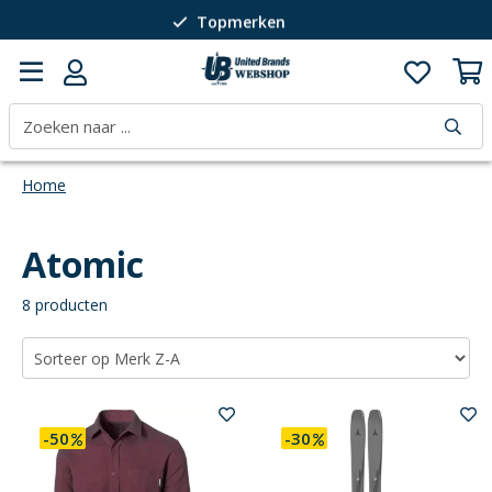
Topmerken
Passie voor wintersport
40 jaar expertise
Home
Atomic
8 producten
-50
-30