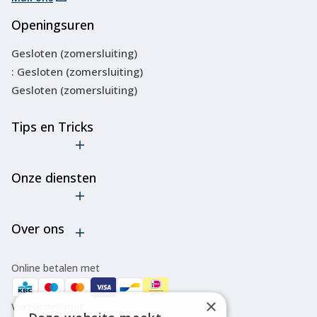
Openingsuren
Gesloten (zomersluiting)
: Gesloten (zomersluiting)
Gesloten (zomersluiting)
Tips en Tricks
De truc met
de
Onze diensten
goedkope
ski-
Verhuur
bindingen
Over ons
Onderhoud
Verleng de
levensduur
Bootfitting
Algemene voorwaarden
van je ski's
Online betalen met
of
Over ons
snowboard
×
Verzonden met
Disclaimer