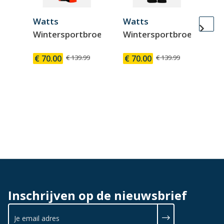
Watts
Watts
Wa
Wintersportbroek
Wintersportbroek
Wi
€ 70.00
€ 139.99
€ 70.00
€ 139.99
€ 
Inschrijven op de nieuwsbrief