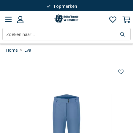
Topmerken
Passie voor wintersport
40 jaar expertise
Home
>
Eva