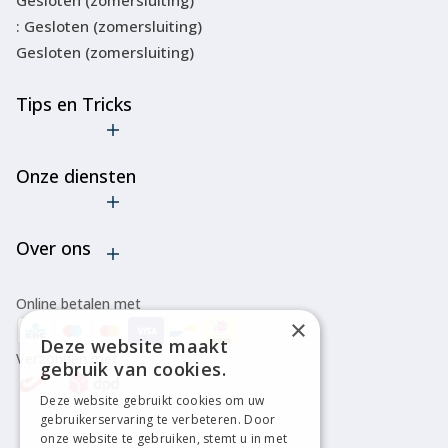
Gesloten (zomersluiting)
: Gesloten (zomersluiting)
Gesloten (zomersluiting)
Tips en Tricks
De truc met
de
Onze diensten
goedkope
ski-
Verhuur
bindingen
Over ons
Onderhoud
Verleng de
levensduur
Bootfitting
Algemene voorwaarden
van je ski's
Online betalen met
of
Over ons
×
snowboard
Deze website maakt
Verzonden met
Disclaimer
gebruik van cookies.
Cancel
bestelling
Privacy policy
Deze website gebruikt cookies om uw
gebruikerservaring te verbeteren. Door
Alle tips &
onze website te gebruiken, stemt u in met