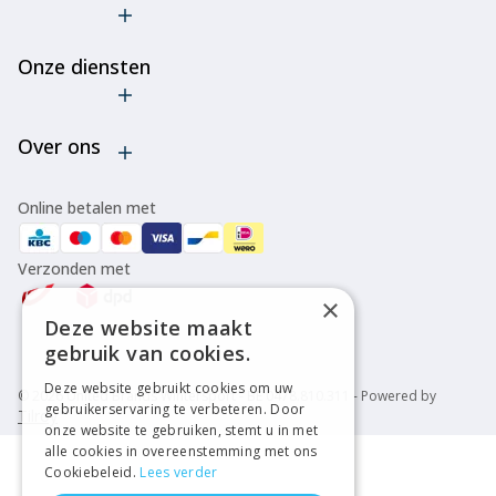
De truc met
de
Onze diensten
goedkope
ski-
Verhuur
bindingen
Over ons
Onderhoud
Verleng de
levensduur
Bootfitting
Algemene voorwaarden
van je ski's
Online betalen met
of
Over ons
snowboard
Verzonden met
Disclaimer
Cancel
×
bestelling
Privacy policy
Deze website maakt
Alle tips &
gebruik van cookies.
tricks
Deze website gebruikt cookies om uw
© 2026 United Brands Wintersport - BE 0478.810.311 - Powered by
gebruikerservaring te verbeteren. Door
Tilroy
onze website te gebruiken, stemt u in met
alle cookies in overeenstemming met ons
Cookiebeleid.
Lees verder