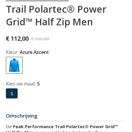
Trail Polartec® Power
Grid™ Half Zip Men
€ 112,00
€ 160,00
Kleur:
Azure Ascent
Kies uw maat:
S
S
Omschrijving
De
Peak Performance Trail Polartec® Power Grid™