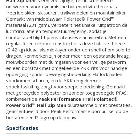
Half Zip Men
is een veelzijdige, technische fleece
ontworpen voor dynamische buitenactiviteiten zoals
freeride skiën, skitouren, trailwandelen en mountainbiken.
Gemaakt van middelzwaar Polartec® Power Grid™
materiaal (231 gsm), verbetert het unieke ruitpatroon de
luchtcirculatie en temperatuurregeling, zodat je
comfortabel blijft tijdens intensieve activiteiten. Met een
regular fit en rekbare constructie is deze half-rits fleece
(0,42 kg) ideaal als mid-layer onder een shell of om solo te
dragen. Kenmerken zijn onder meer een opstaande kraag,
mouwboorden met duimgaten voor een veilige pasvorm
en een borstzak met omgekeerde YKK-rits voor handige
opberging zonder bewegingsbeperking. Flatlock naden
voorkomen schuren, en de YKK omgekeerde
spoelritssluiting zorgt voor soepele bediening. Gemaakt
met gerecycled polyester en zonder toegevoegde PFAS,
combineert de
Peak Performance Trail Polartec®
Power Grid™ Half Zip Men
duurzaamheid met prestaties,
geaccentueerd door Peak Performance borduursel op de
borst en een P-logo op de mouw.
Specificaties