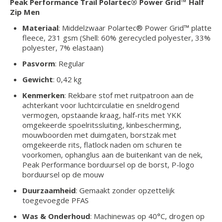
Peak Performance Trail Polartec® Power Grid™ Half
Zip Men
Materiaal
: Middelzwaar Polartec® Power Grid™ platte
fleece, 231 gsm (Shell: 60% gerecycled polyester, 33%
polyester, 7% elastaan)
Pasvorm
: Regular
Gewicht
: 0,42 kg
Kenmerken
: Rekbare stof met ruitpatroon aan de
achterkant voor luchtcirculatie en sneldrogend
vermogen, opstaande kraag, half-rits met YKK
omgekeerde spoelritssluiting, kinbescherming,
mouwboorden met duimgaten, borstzak met
omgekeerde rits, flatlock naden om schuren te
voorkomen, ophanglus aan de buitenkant van de nek,
Peak Performance borduursel op de borst, P-logo
borduursel op de mouw
Duurzaamheid
: Gemaakt zonder opzettelijk
toegevoegde PFAS
Was & Onderhoud
: Machinewas op 40°C, drogen op