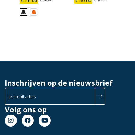
€ 56.00
€ 50.00
€ 
Inschrijven op de nieuwsbrief
Volg ons op