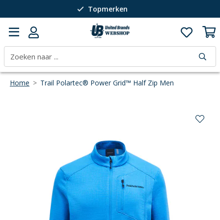
Topmerken
Passie voor wintersport
40 jaar expertise
Home
>
Trail Polartec® Power Grid™ Half Zip Men