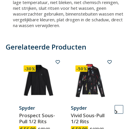
lage temperatuur, niet bleken, niet chemisch reinigen,
niet strijken, sluit ritsen voor het wassen, geen
wasverzachter gebruiken, binnenstebuiten wassen met
vergelijkbare kleuren, plat drogen in de schaduw, direct
na wassen verwijderen.
Gerelateerde Producten
-30
-50
Spyder
Spyder
Ro
Prospect Sous-
Vivid Sous-Pull
W 
Pull 1/2 Rits
1/2 Rits
St
€ 80.00
€ 100.00