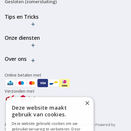
Gesloten (zomersluiting)
Tips en Tricks
De truc met
de
Onze diensten
goedkope
ski-
Verhuur
bindingen
Over ons
Onderhoud
Verleng de
levensduur
Bootfitting
Algemene voorwaarden
van je ski's
Online betalen met
of
Over ons
snowboard
Verzonden met
Disclaimer
Cancel
×
bestelling
Privacy policy
Deze website maakt
Alle tips &
gebruik van cookies.
tricks
Deze website gebruikt cookies om uw
© 2026 United Brands Wintersport - BE 0478.810.311 - Powered by
gebruikerservaring te verbeteren. Door
Tilroy