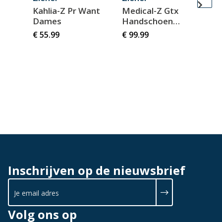
Kahlia-Z Pr Want
Medical-Z Gtx
Ga
Dames
Handschoen
Aw
Man
€ 55.99
€ 99.99
€ 
Inschrijven op de nieuwsbrief
Volg ons op