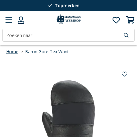
Topmerken
Passie voor wintersport
40 jaar expertise
Home
>
Baron Gore-Tex Want