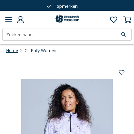
Topmerken
Passie voor wintersport
40 jaar expertise
Home
>
CL Pully Women