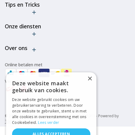
Tips en Tricks
De truc met
de
Onze diensten
goedkope
ski-
Verhuur
bindingen
Over ons
Onderhoud
Verleng de
levensduur
Bootfitting
Algemene voorwaarden
van je ski's
Online betalen met
of
Over ons
snowboard
×
Verzonden met
Disclaimer
Deze website maakt
Cancel
gebruik van cookies.
bestelling
Privacy policy
Deze website gebruikt cookies om uw
Alle tips &
gebruikerservaring te verbeteren. Door
tricks
onze website te gebruiken, stemt u in met
© 2026 United Brands Wintersport - BE 0478.810.311 - Powered by
alle cookies in overeenstemming met ons
Tilroy
Cookiebeleid.
Lees verder
ALLES ACCEPTEREN