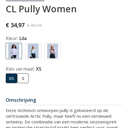
CL Pully Women
€ 34,97
€ 49,95
Kleur:
Lila
Kies uw maat:
XS
XS
S
Omschrijving
Deze technisch ontworpen pully is gebaseerd op de
vertrouwde Arctic Pully, maar heeft nu een vernieuwd
ontwerp. De combinatie van een moderne seizoensprint
en technische stretchstof maakt hem perfect voor zowel