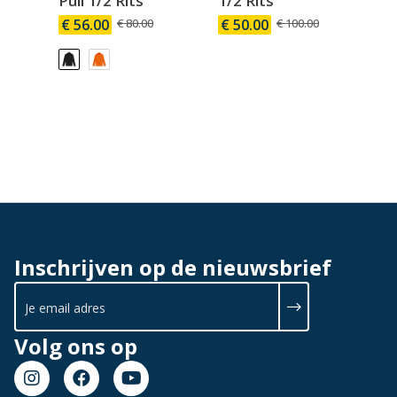
Pull 1/2 Rits
1/2 Rits
St
€ 56.00
€ 80.00
€ 50.00
€ 100.00
€ 
Inschrijven op de nieuwsbrief
Volg ons op