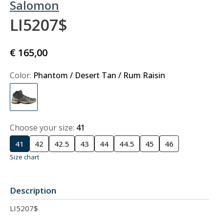
Salomon
LI5207$
€ 165,00
Color:
Phantom / Desert Tan / Rum Raisin
Choose your size:
41
41
42
42.5
43
44
44.5
45
46
Size chart
Description
LI5207$