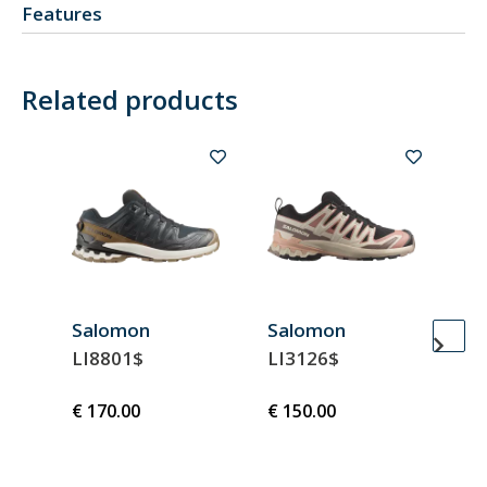
Features
Related products
Salomon
Salomon
Sa
LI8801$
LI3126$
LI
€ 170.00
€ 150.00
€ 