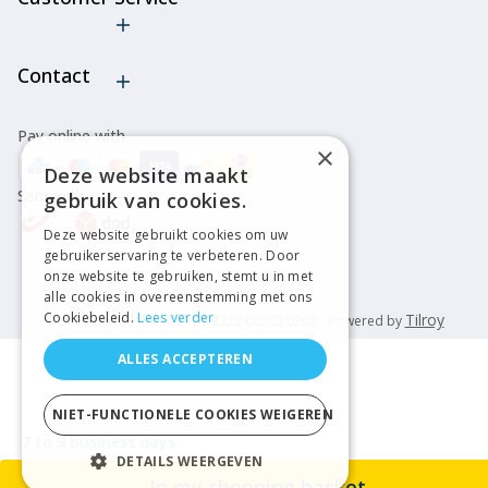
Cancel order
Contact
Pay online with
×
Deze website maakt
Sent with
gebruik van cookies.
Deze website gebruikt cookies om uw
gebruikerservaring te verbeteren. Door
onze website te gebruiken, stemt u in met
alle cookies in overeenstemming met ons
Cookiebeleid.
Lees verder
Tilroy
© 2026 United Brands - BE 2222 00202 0202 - Powered by
ALLES ACCEPTEREN
NIET-FUNCTIONELE COOKIES WEIGEREN
7 to 9 business days
DETAILS WEERGEVEN
In my shopping basket