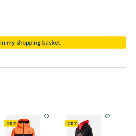
In my shopping basket
-20
-20
-20