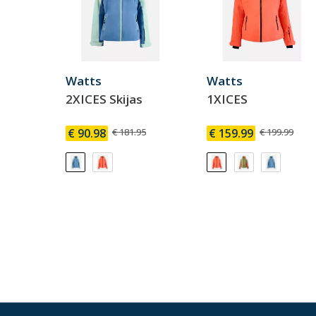
Watts
Watts
2XICES Skijas
1XICES
€ 90.98
€ 181.95
€ 159.99
€ 199.99