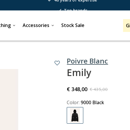
Top brands
Passion for winter sports
thing
Accessories
Stock Sale
G
40 years of expertise
Poivre Blanc
Emily
€ 348,00
€ 435,00
Color:
9000 Black