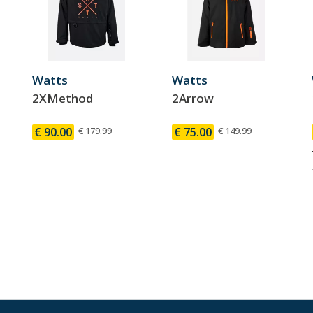
Watts
Watts
2XMethod
2Arrow
€ 90.00
€ 179.99
€ 75.00
€ 149.99