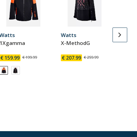
Watts
Watts
Watt
1Xgamma
X-MethodG
X-Me
€ 159.99
€ 199.99
€ 207.99
€ 259.99
€ 207