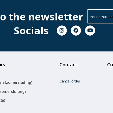
to the newsletter
Socials
urs
Contact
Cu
Cancel order
en (zomersluiting)
(zomersluiting)
:00