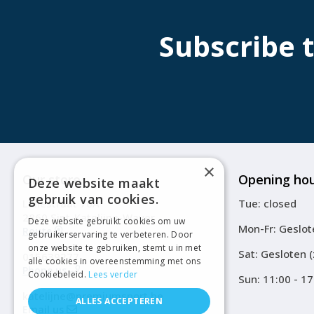
Subscribe 
×
Our store
Opening ho
Deze website maakt
gebruik van cookies.
Leliestraat 70A
Tue: closed
2860 Sint-Katelijne-Waver
Deze website gebruikt cookies om uw
Mon-Fr: Geslot
Route
gebruikerservaring te verbeteren. Door
onze website te gebruiken, stemt u in met
Sat: Gesloten 
015639277
alle cookies in overeenstemming met ons
Phone us
Cookiebeleid.
Lees verder
Sun: 11:00 - 17
katelijne@premiumsport.be
ALLES ACCEPTEREN
Email us